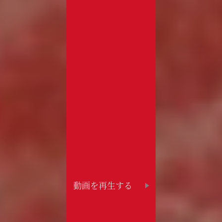
SKIP
動画を再生する
START