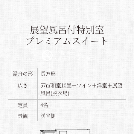
1
2
3
展望風呂付特別室
プレミアムスイート
湯舟の形
長方形
広さ
57㎡
和室10畳＋
ツイン＋洋室＋
展望
風呂(脱衣場)
定員
4名
景観
渓谷側