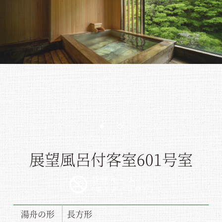
1
2
展望風呂付客室
601号室
湯舟の形
長方形