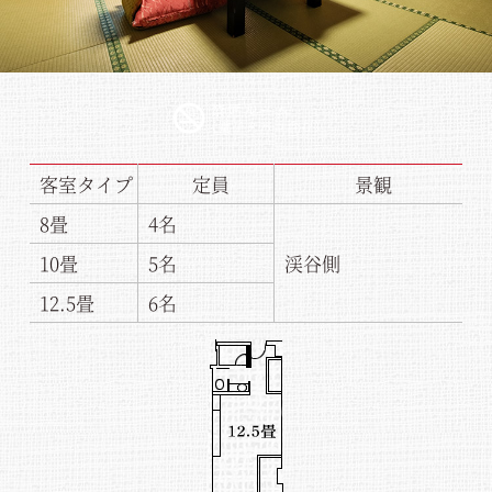
客室タイプ
定員
景観
8畳
4名
10畳
5名
渓谷側
12.5畳
6名