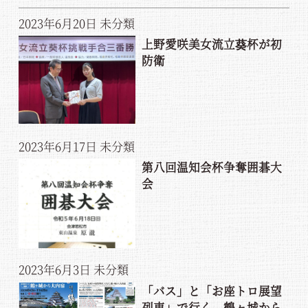
2023年6月20日
未分類
上野愛咲美女流立葵杯が初
防衛
2023年6月17日
未分類
第八回温知会杯争奪囲碁大
会
2023年6月3日
未分類
「バス」と「お座トロ展望
列車」で行く、鶴ヶ城から