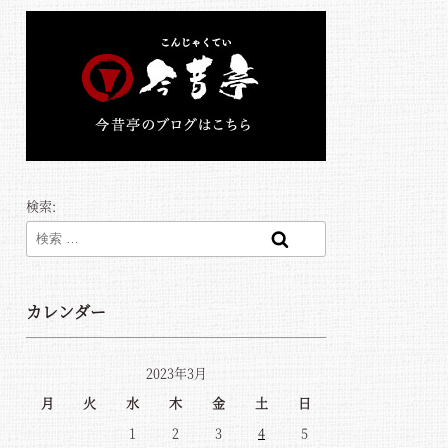
検索:
検索
カレンダー
2023年3月
月
火
水
木
金
土
日
1
2
3
4
5