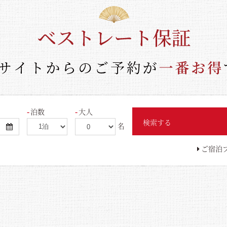
泊数
大人
検索する
名
ご宿泊