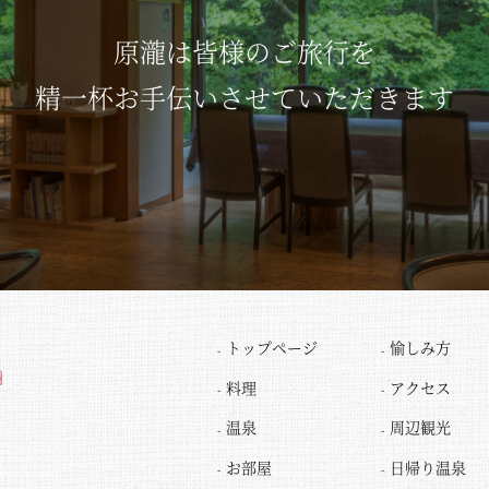
原瀧は皆様のご旅行を
精一杯お手伝いさせていただきます
トップページ
愉しみ方
料理
アクセス
温泉
周辺観光
お部屋
日帰り温泉