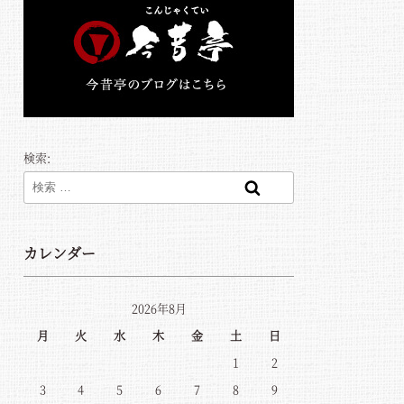
検索:
検索
カレンダー
2026年8月
月
火
水
木
金
土
日
1
2
3
4
5
6
7
8
9