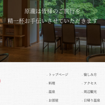
原瀧は皆様のご旅行を
精一杯お手伝いさせていただきます
トップページ
愉しみ方
料理
アクセス
温泉
周辺観光
お部屋
日帰り温泉