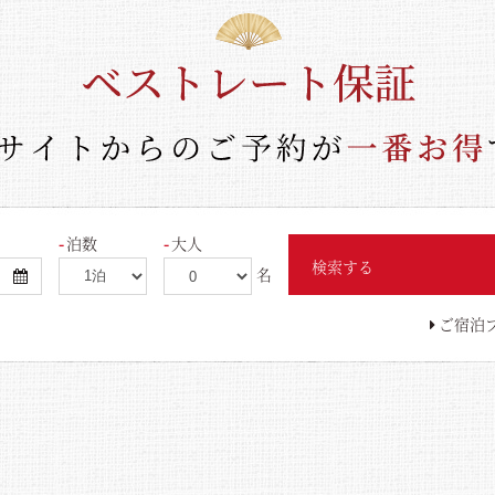
泊数
大人
検索する
名
ご宿泊